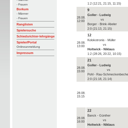
1:2 (12:21, 21:15, 11:15)
- Frauen
Borkum
9
- Männer
Goller - Ludwig
28.08.
- Frauen
vs
12:00
Borger - Brink-Abeler
Ranglisten
2:0 (21:13, 21:15)
Spielersuche
12
Schiedsrichter-lehrgänge
Kolokotronis - Müller
Spieler/Portal
28.08.
vs
13:00
Onlineanmeldung
Holtwick - Niklaus
Impressum
1:2 (28:26, 20:22, 10:15)
21
Goller - Ludwig
28.08.
vs
15:00
Pohl - Rau-Schmeckenbeche
2:0 (21:18, 21:14)
28.08.
15:15
22
Banck - Günther
28.08.
vs
16:00
Holtwick - Niklaus