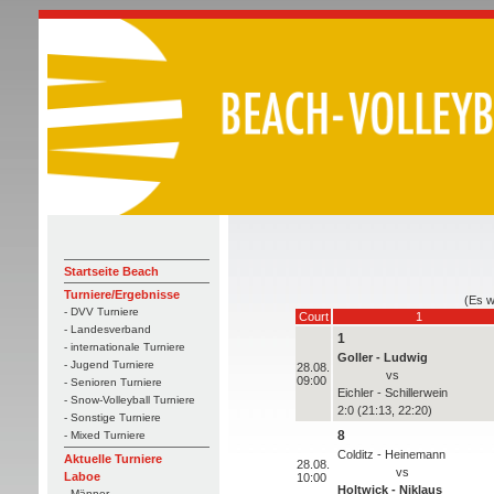
Startseite Beach
Turniere/Ergebnisse
(Es w
- DVV Turniere
Court
1
- Landesverband
1
- internationale Turniere
Goller - Ludwig
- Jugend Turniere
28.08.
vs
09:00
- Senioren Turniere
Eichler - Schillerwein
- Snow-Volleyball Turniere
2:0 (21:13, 22:20)
- Sonstige Turniere
8
- Mixed Turniere
Colditz - Heinemann
Aktuelle Turniere
28.08.
vs
Laboe
10:00
Holtwick - Niklaus
- Männer