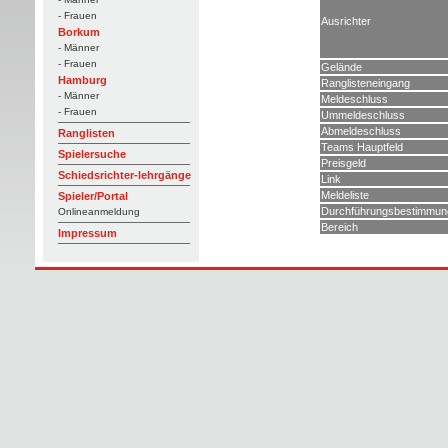
- Frauen
Ausrichter
Borkum
- Männer
- Frauen
Gelände
Hamburg
Ranglisteneingang
- Männer
Meldeschluss
- Frauen
Ummeldeschluss
Abmeldeschluss
Ranglisten
Teams Hauptfeld
Spielersuche
Preisgeld
Schiedsrichter-lehrgänge
Link
Meldeliste
Spieler/Portal
Durchführungsbestimmun
Onlineanmeldung
Bereich
Impressum