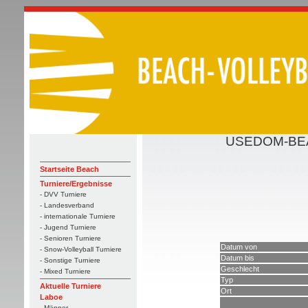
USEDOM-BEA
Startseite Beach
Turniere/Ergebnisse
- DVV Turniere
- Landesverband
- internationale Turniere
- Jugend Turniere
- Senioren Turniere
Datum von
- Snow-Volleyball Turniere
Datum bis
- Sonstige Turniere
Geschlecht
- Mixed Turniere
Typ
Aktuelle Turniere
Ort
Laboe
- Männer