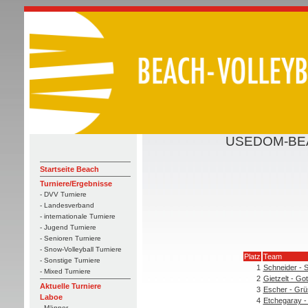
USEDOM-BEA
Startseite Beach
Turniere/Ergebnisse
- DVV Turniere
- Landesverband
- internationale Turniere
- Jugend Turniere
- Senioren Turniere
- Snow-Volleyball Turniere
Platz
Team
- Sonstige Turniere
1
Schneider - 
- Mixed Turniere
2
Gietzelt - Got
Aktuelle Turniere
3
Escher - Gr
Laboe
4
Etchegaray -
- Männer