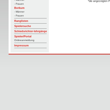
*die angezeigten P
- Frauen
Borkum
- Männer
- Frauen
Ranglisten
Spielersuche
Schiedsrichter-lehrgänge
Spieler/Portal
Onlineanmeldung
Impressum