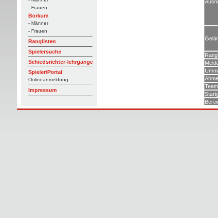
Ausri
- Frauen
Borkum
- Männer
- Frauen
Gelä
Ranglisten
Spielersuche
Rangl
Schiedsrichter-lehrgänge
Meld
Umme
Spieler/Portal
Abme
Onlineanmeldung
Teams
Impressum
Start
Berei