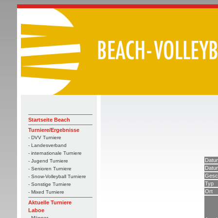
Startseite Beach
Turniere/Ergebnisse
- DVV Turniere
- Landesverband
- internationale Turniere
Datu
- Jugend Turniere
Datum
- Senioren Turniere
Gesc
- Snow-Volleyball Turniere
Typ
- Sonstige Turniere
Ort
- Mixed Turniere
Aktuelle Turniere
Laboe
- Männer