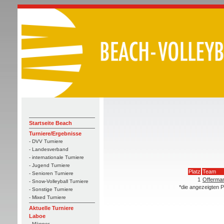
Startseite Beach
Turniere/Ergebnisse
- DVV Turniere
- Landesverband
- internationale Turniere
- Jugend Turniere
Platz
Team
- Senioren Turniere
1
Offerma
- Snow-Volleyball Turniere
*die angezeigten P
- Sonstige Turniere
- Mixed Turniere
Aktuelle Turniere
Laboe
- Männer