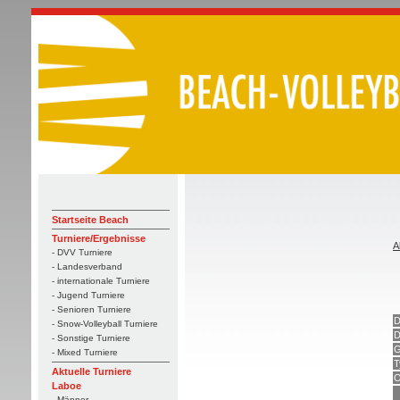
Startseite Beach
Turniere/Ergebnisse
A
- DVV Turniere
- Landesverband
- internationale Turniere
- Jugend Turniere
- Senioren Turniere
D
- Snow-Volleyball Turniere
D
- Sonstige Turniere
G
- Mixed Turniere
T
Aktuelle Turniere
O
Laboe
- Männer