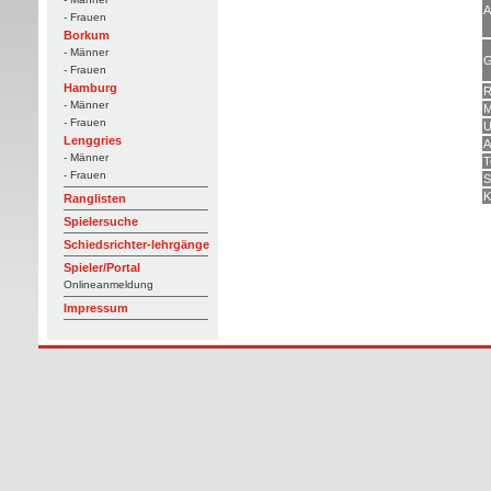
A
- Frauen
Borkum
- Männer
G
- Frauen
Hamburg
R
- Männer
M
- Frauen
U
Lenggries
A
- Männer
T
- Frauen
S
K
Ranglisten
Spielersuche
Schiedsrichter-lehrgänge
Spieler/Portal
Onlineanmeldung
Impressum