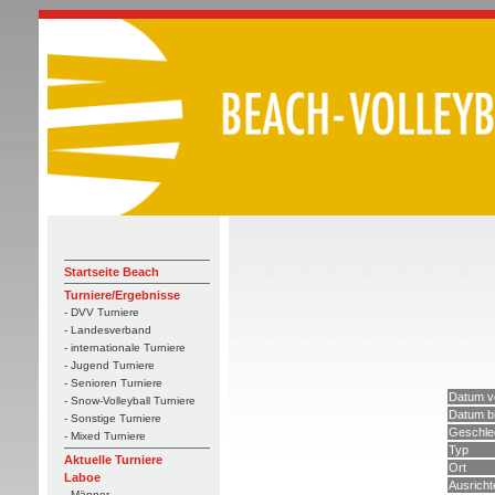
Startseite Beach
Turniere/Ergebnisse
- DVV Turniere
- Landesverband
- internationale Turniere
- Jugend Turniere
- Senioren Turniere
Datum v
- Snow-Volleyball Turniere
Datum b
- Sonstige Turniere
Geschle
- Mixed Turniere
Typ
Aktuelle Turniere
Ort
Laboe
Ausricht
- Männer