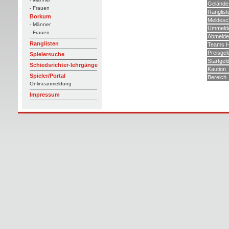
Gelände
- Frauen
Ranglist
Borkum
Meldesc
- Männer
Ummelde
- Frauen
Abmelde
Ranglisten
Teams H
Preisgel
Spielersuche
Startgel
Schiedsrichter-lehrgänge
Kaution
Spieler/Portal
Bereich
Onlineanmeldung
Impressum