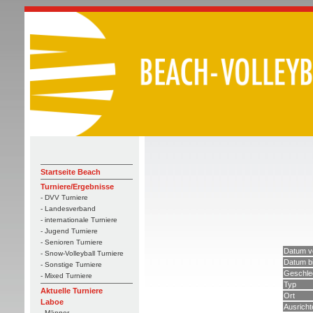
Startseite Beach
Turniere/Ergebnisse
- DVV Turniere
- Landesverband
- internationale Turniere
- Jugend Turniere
- Senioren Turniere
Datum v
- Snow-Volleyball Turniere
Datum b
- Sonstige Turniere
Geschle
- Mixed Turniere
Typ
Aktuelle Turniere
Ort
Laboe
Ausricht
- Männer