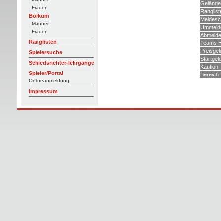
Gelände
- Frauen
Ranglist
Borkum
Meldesc
- Männer
Ummelde
- Frauen
Abmelde
Ranglisten
Teams H
Preisgel
Spielersuche
Startgel
Schiedsrichter-lehrgänge
Kaution
Spieler/Portal
Bereich
Onlineanmeldung
Impressum