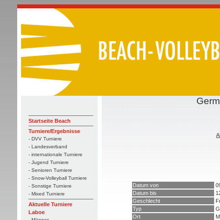
Germ
Startseite Beach
Turniere/Ergebnisse
A
- DVV Turniere
- Landesverband
- internationale Turniere
- Jugend Turniere
- Senioren Turniere
- Snow-Volleyball Turniere
Datum von
0
- Sonstige Turniere
Datum bis
1
- Mixed Turniere
Geschlecht
F
Aktuelle Turniere
Typ
G
Laboe
Ort
M
- Männer