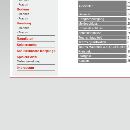
N
- Frauen
Ausrichter
k
Borkum
w
- Männer
Gelände
Z
- Frauen
Ranglisteneingang
1
Hamburg
Meldeschluss
2
- Männer
Ummeldeschluss
2
- Frauen
Abmeldeschluss
2
Teams Hauptfeld
8
Ranglisten
Teams Qualifikation
6
Spielersuche
Teams Hauptfeld aus Qualifikation
2
Schiedsrichter-lehrgänge
Preisgeld
1
Startgeld
5
Spieler/Portal
Kaution
2
Onlineanmeldung
Impressum