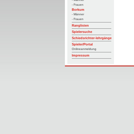
- Frauen
Borkum
- Männer
- Frauen
Ranglisten
Spielersuche
Schiedsrichter-lehrgänge
Spieler/Portal
Onlineanmeldung
Impressum