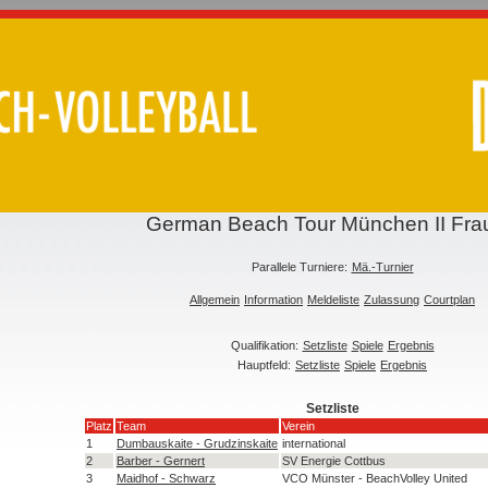
German Beach Tour München II Fra
Parallele Turniere:
Mä.-Turnier
Allgemein
Information
Meldeliste
Zulassung
Courtplan
Qualifikation:
Setzliste
Spiele
Ergebnis
Hauptfeld:
Setzliste
Spiele
Ergebnis
Setzliste
Platz
Team
Verein
1
Dumbauskaite - Grudzinskaite
international
2
Barber - Gernert
SV Energie Cottbus
3
Maidhof - Schwarz
VCO Münster - BeachVolley United