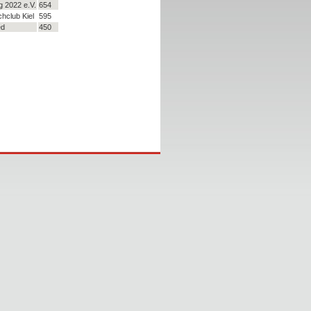
 2022 e.V.
654
chclub Kiel
595
ed
450