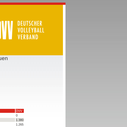
uen
DVV
0
1.380
1.265