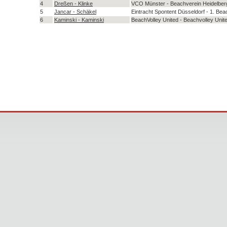
4
Dreßen - Klinke
VCO Münster - Beachverein Heidelberg
5
Jancar - Schäkel
Eintracht Spontent Düsseldorf - 1. Bea
6
Kaminski - Kaminski
BeachVolley United - Beachvolley Unit