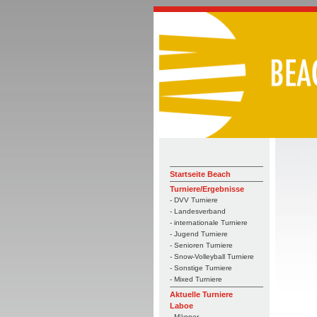
Startseite Beach
Turniere/Ergebnisse
- DVV Turniere
- Landesverband
- internationale Turniere
- Jugend Turniere
- Senioren Turniere
- Snow-Volleyball Turniere
- Sonstige Turniere
- Mixed Turniere
Aktuelle Turniere
Laboe
- Männer