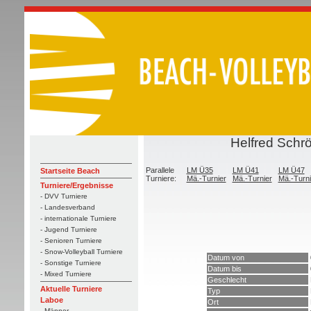
Helfred Schr
Parallele
LM Ü35
LM Ü41
LM Ü47
Startseite Beach
Turniere:
Mä.-Turnier
Mä.-Turnier
Mä.-Turni
Turniere/Ergebnisse
- DVV Turniere
- Landesverband
- internationale Turniere
- Jugend Turniere
- Senioren Turniere
- Snow-Volleyball Turniere
Datum von
- Sonstige Turniere
Datum bis
- Mixed Turniere
Geschlecht
Aktuelle Turniere
Typ
Laboe
Ort
- Männer