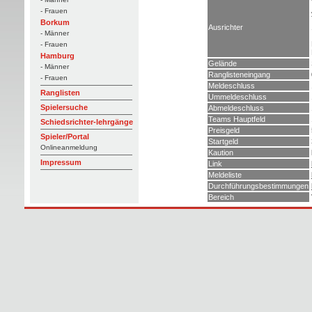
- Frauen
Borkum
Ausrichter
- Männer
- Frauen
Hamburg
Gelände
- Männer
Ranglisteneingang
- Frauen
Meldeschluss
Ranglisten
Ummeldeschluss
Spielersuche
Abmeldeschluss
Teams Hauptfeld
Schiedsrichter-lehrgänge
Preisgeld
Spieler/Portal
Startgeld
Onlineanmeldung
Kaution
Impressum
Link
Meldeliste
Durchführungsbestimmungen
Bereich