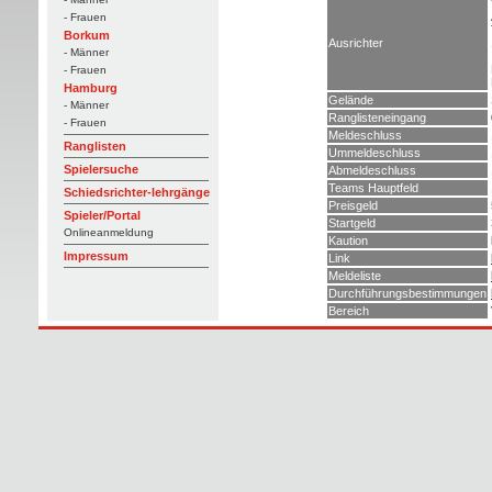
- Frauen
Borkum
Ausrichter
- Männer
- Frauen
Hamburg
Gelände
- Männer
Ranglisteneingang
- Frauen
Meldeschluss
Ranglisten
Ummeldeschluss
Spielersuche
Abmeldeschluss
Teams Hauptfeld
Schiedsrichter-lehrgänge
Preisgeld
Spieler/Portal
Startgeld
Onlineanmeldung
Kaution
Impressum
Link
Meldeliste
Durchführungsbestimmungen
Bereich