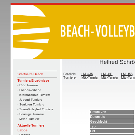
Helfred Schr
Parallele
LM Ü35
LM Ü41
LM Ü53
Startseite Beach
Turniere:
Mä.-Turnier
Mä.-Turnier
Mä.-Turn
Turniere/Ergebnisse
- DVV Turniere
- Landesverband
- internationale Turniere
- Jugend Turniere
- Senioren Turniere
- Snow-Volleyball Turniere
Datum von
- Sonstige Turniere
Datum bis
- Mixed Turniere
Geschlecht
Aktuelle Turniere
Typ
Laboe
Ort
- Männer