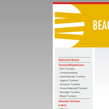
Startseite Beach
Turniere/Ergebnisse
- DVV Turniere
- Landesverband
- internationale Turniere
- Jugend Turniere
- Senioren Turniere
- Snow-Volleyball Turniere
- Sonstige Turniere
- Mixed Turniere
Aktuelle Turniere
Laboe
- Männer