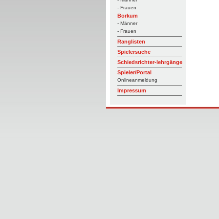
- Frauen
Borkum
- Männer
- Frauen
Ranglisten
Spielersuche
Schiedsrichter-lehrgänge
Spieler/Portal
Onlineanmeldung
Impressum