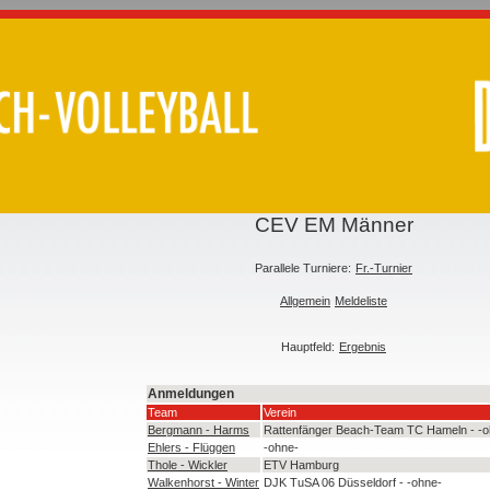
CEV EM Männer
Parallele Turniere:
Fr.-Turnier
Allgemein
Meldeliste
Hauptfeld:
Ergebnis
Anmeldungen
Team
Verein
Bergmann - Harms
Rattenfänger Beach-Team TC Hameln - -o
Ehlers - Flüggen
-ohne-
Thole - Wickler
ETV Hamburg
Walkenhorst - Winter
DJK TuSA 06 Düsseldorf - -ohne-