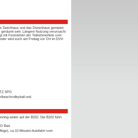
das Deichhaus und das Dünenhaus gemietet.
 geräumt sein. Längere Nutzung verursacht
gt mit Feststehen der Teilnehmerliste vom
der wird euch am Freitag vor Ort im DVV-
r TZ SPO
/beachvolleyball und
nning weiter auf der B202. Die B202 führt
PO-Bad.
flüge), ca.10 Minuten Autofahrt vom