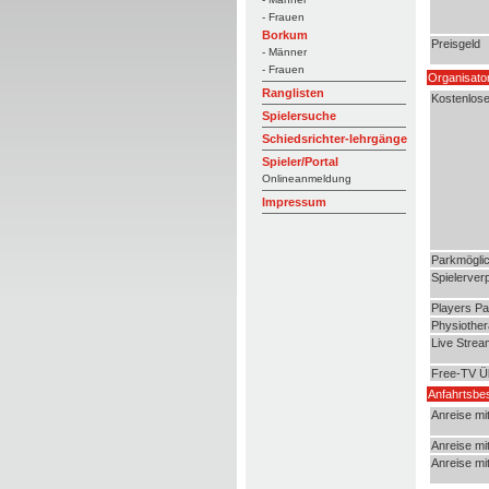
- Frauen
Borkum
Preisgeld
- Männer
- Frauen
Organisato
Ranglisten
Kostenlos
Spielersuche
Schiedsrichter-lehrgänge
Spieler/Portal
Onlineanmeldung
Impressum
Parkmöglic
Spielerver
Players Pa
Physiother
Live Strea
Free-TV Ü
Anfahrtsbe
Anreise mi
Anreise mi
Anreise mi