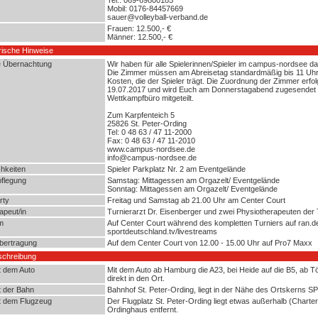
Mobil: 0176-84457669
sauer@volleyball-verband.de
Frauen: 12.500,- €
Männer: 12.500,- €
rische Hinweise
e Übernachtung
Wir haben für alle Spielerinnen/Spieler im campus-nordsee 
Die Zimmer müssen am Abreisetag standardmäßig bis 11 Uhr
Kosten, die der Spieler trägt. Die Zuordnung der Zimmer erfol
19.07.2017 und wird Euch am Donnerstagabend zugesendet o
Wettkampfbüro mitgeteilt.
Zum Karpfenteich 5
25826 St. Peter-Ording
Tel: 0 48 63 / 47 11-2000
Fax: 0 48 63 / 47 11-2010
www.campus-nordsee.de
info@campus-nordsee.de
hkeiten
Spieler Parkplatz Nr. 2 am Eventgelände
pflegung
Samstag: Mittagessen am Orgazelt/ Eventgelände
Sonntag: Mittagessen am Orgazelt/ Eventgelände
rty
Freitag und Samstag ab 21.00 Uhr am Center Court
apeut/in
Turnierarzt Dr. Eisenberger und zwei Physiotherapeuten de
m
Auf Center Court während des kompletten Turniers auf ran.de
sportdeutschland.tv/livestreams
bertragung
Auf dem Center Court von 12.00 - 15.00 Uhr auf Pro7 Maxx
schreibung
t dem Auto
Mit dem Auto ab Hamburg die A23, bei Heide auf die B5, ab Tö
direkt in den Ort.
t der Bahn
Bahnhof St. Peter-Ording, liegt in der Nähe des Ortskerns S
t dem Flugzeug
Der Flugplatz St. Peter-Ording liegt etwas außerhalb (Charter
Ordinghaus entfernt.