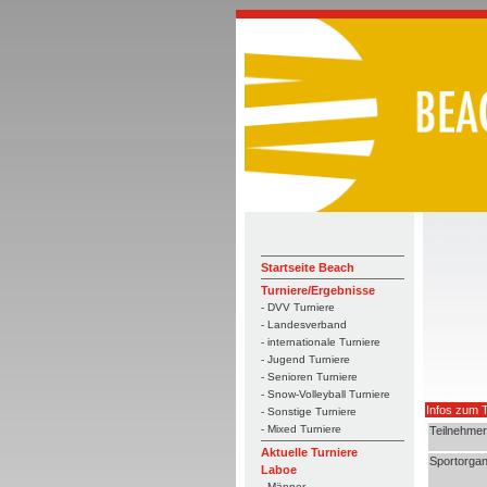
Startseite Beach
Turniere/Ergebnisse
- DVV Turniere
- Landesverband
- internationale Turniere
- Jugend Turniere
- Senioren Turniere
- Snow-Volleyball Turniere
Infos zum T
- Sonstige Turniere
- Mixed Turniere
Teilnehmer
Aktuelle Turniere
Sportorgan
Laboe
- Männer