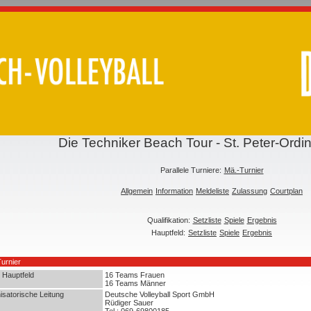
Die Techniker Beach Tour - St. Peter-Ordi
Parallele Turniere:
Mä.-Turnier
Allgemein
Information
Meldeliste
Zulassung
Courtplan
Qualifikation:
Setzliste
Spiele
Ergebnis
Hauptfeld:
Setzliste
Spiele
Ergebnis
urnier
 Hauptfeld
16 Teams Frauen
16 Teams Männer
isatorische Leitung
Deutsche Volleyball Sport GmbH
Rüdiger Sauer
Tel.: 069-69800185