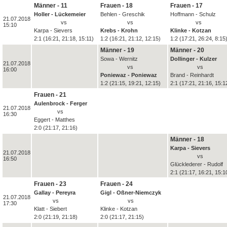
Männer - 11
Frauen - 18
Frauen - 17
Holler - Lückemeier
Behlen - Greschik
Hoffmann - Schulz
21.07.2018
vs
vs
vs
15:10
Karpa - Sievers
Krebs - Krohn
Klinke - Kotzan
2:1 (16:21, 21:18, 15:11)
1:2 (16:21, 21:12, 12:15)
1:2 (17:21, 26:24, 8:15
Männer - 19
Männer - 20
Sowa - Wernitz
Dollinger - Kulzer
21.07.2018
vs
vs
16:00
Poniewaz - Poniewaz
Brand - Reinhardt
1:2 (21:15, 19:21, 12:15)
2:1 (17:21, 21:16, 15:1
Frauen - 21
Aulenbrock - Ferger
21.07.2018
vs
16:30
Eggert - Matthes
2:0 (21:17, 21:16)
Männer - 18
Karpa - Sievers
21.07.2018
vs
16:50
Glücklederer - Rudolf
2:1 (21:17, 16:21, 15:1
Frauen - 23
Frauen - 24
Gallay - Pereyra
Gigl - Oßner-Niemczyk
21.07.2018
vs
vs
17:30
Klatt - Siebert
Klinke - Kotzan
2:0 (21:19, 21:18)
2:0 (21:17, 21:15)