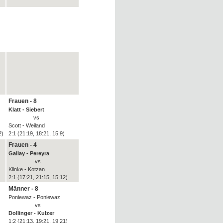
)
Frauen - 8
Klatt - Siebert
vs
Scott - Weiland
2)
2:1 (21:19, 18:21, 15:9)
Frauen - 4
Gallay - Pereyra
vs
Klinke - Kotzan
2:1 (17:21, 21:15, 15:12)
Männer - 8
Poniewaz - Poniewaz
vs
Dollinger - Kulzer
1:2 (21:13, 19:21, 19:21)