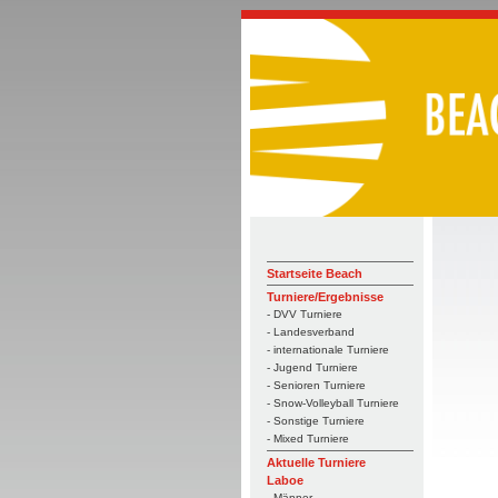
Startseite Beach
Turniere/Ergebnisse
- DVV Turniere
- Landesverband
- internationale Turniere
- Jugend Turniere
- Senioren Turniere
- Snow-Volleyball Turniere
- Sonstige Turniere
- Mixed Turniere
Aktuelle Turniere
Laboe
- Männer