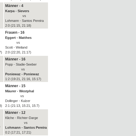
Männer - 4
Karpa - Sievers
vs
Lohmann - Santos Pereira
2:0 (21:15, 21:18)
Frauen - 16
Eggert - Matthes
vs
Scott - Weiland
7)
2:0 (22:20, 21:17)
Männer - 16
Popp - Stadie-Seeber
vs
Poniewaz - Poniewaz
)
1:2 (19:21, 21:16, 15:17)
Männer - 15
Mäurer - Westphal
vs
Dollinger - Kulzer
3)
2:1 (21:13, 15:21, 15:7)
Männer - 12
Kliche - Richter-Darge
vs
f
Lohmann - Santos Pereira
0:2 (17:21, 17:21)