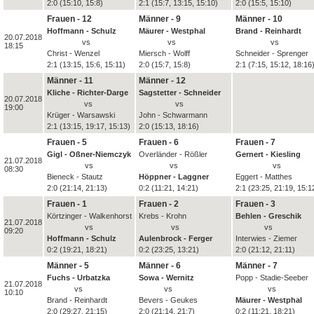
2:0 (15:10, 15:8)
2:1 (15:7, 13:15, 15:10)
2:0 (15:5, 15:10)
Frauen - 12
Männer - 9
Männer - 10
Hoffmann - Schulz
Mäurer - Westphal
Brand - Reinhardt
20.07.2018
vs
vs
vs
18:15
Christ - Wenzel
Miersch - Wolff
Schneider - Sprenger
2:1 (13:15, 15:6, 15:11)
2:0 (15:7, 15:8)
2:1 (7:15, 15:12, 18:16
Männer - 11
Männer - 12
Kliche - Richter-Darge
Sagstetter - Schneider
20.07.2018
vs
vs
19:00
Krüger - Warsawski
John - Schwarmann
2:1 (13:15, 19:17, 15:13)
2:0 (15:13, 18:16)
Frauen - 5
Frauen - 6
Frauen - 7
Gigl - Oßner-Niemczyk
Overländer - Rößler
Gernert - Kiesling
21.07.2018
vs
vs
vs
08:30
Bieneck - Stautz
Höppner - Laggner
Eggert - Matthes
2:0 (21:14, 21:13)
0:2 (11:21, 14:21)
2:1 (23:25, 21:19, 15:1
Frauen - 1
Frauen - 2
Frauen - 3
Körtzinger - Walkenhorst
Krebs - Krohn
Behlen - Greschik
21.07.2018
vs
vs
vs
09:20
Hoffmann - Schulz
Aulenbrock - Ferger
Interwies - Ziemer
0:2 (19:21, 18:21)
0:2 (23:25, 13:21)
2:0 (21:12, 21:11)
Männer - 5
Männer - 6
Männer - 7
Fuchs - Urbatzka
Sowa - Wernitz
Popp - Stadie-Seeber
21.07.2018
vs
vs
vs
10:10
Brand - Reinhardt
Bevers - Geukes
Mäurer - Westphal
2:0 (29:27, 21:15)
2:0 (21:14, 21:7)
0:2 (11:21, 18:21)