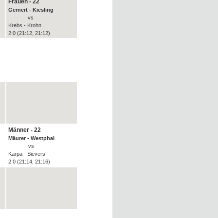
Frauen - 22
Gernert - Kiesling
vs
Krebs - Krohn
2:0 (21:12, 21:12)
)
Männer - 22
Mäurer - Westphal
vs
Karpa - Sievers
2:0 (21:14, 21:16)