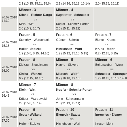
2:1 (13:15, 15:11, 15:6)
2:1 (14:16, 15:12, 16:14)
2:0 (15:13, 15:11)
Männer - 3
Männer - 4
Kliche - Richter-Darge
Sagstetter - Schneider
20.07.2018
vs
vs
14:30
Klein - Witt
Kopfer - Schmitz-Porten
2:0 (15:9, 15:7)
2:0 (15:11, 15:12)
Frauen - 5
Frauen - 6
Frauen - 7
Stenchly - Werscheck
Günter - Schmitt
Blume - Krams
20.07.2018
vs
vs
vs
15:15
Heller - Stolzke
Hinrichsen - Wurl
Kruse - Mohr
1:2 (15:8, 8:15, 14:16)
1:2 (15:12, 13:15, 5:15)
0:2 (12:15, 8:15)
Frauen - 8
Männer - 5
Männer - 6
Dickau - Stegelmann
Hanke - Sievers
Eckenweber - Wenz
20.07.2018
vs
vs
vs
16:00
Christ - Wenzel
Miersch - Wolff
Schneider - Sprenger
0:2 (12:15, 10:15)
0:2 (16:18, 12:15)
1:2 (10:15, 15:13, 14:1
Männer - 7
Männer - 8
Klein - Witt
Kopfer - Schmitz-Porten
20.07.2018
vs
vs
16:45
Krüger - Warsawski
John - Schwarmann
2:0 (15:8, 16:14)
2:0 (21:19, 15:11)
Frauen - 9
Frauen - 10
Frauen - 11
Scott - Weiland
Bieneck - Stautz
Interwies - Ziemer
20.07.2018
vs
vs
vs
17:30
Heller - Stolzke
Hinrichsen - Wurl
Kruse - Mohr