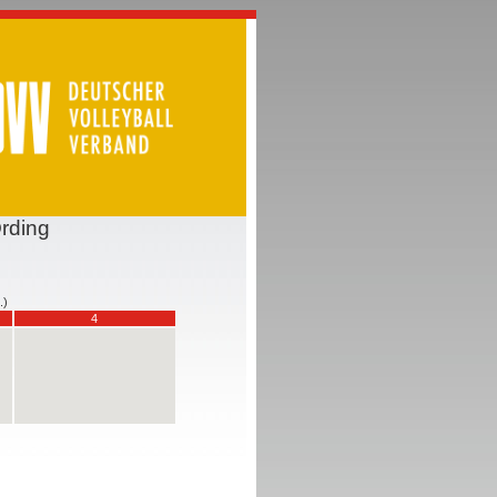
Ording
.)
4