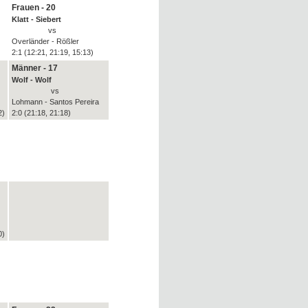
Frauen - 20
Klatt - Siebert
vs
Overländer - Rößler
)
2:1 (12:21, 21:19, 15:13)
Männer - 17
Wolf - Wolf
vs
Lohmann - Santos Pereira
2)
2:0 (21:18, 21:18)
0)