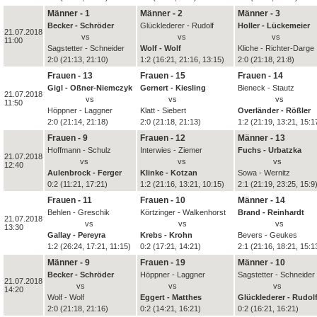
Männer - 1
Männer - 2
Männer - 3
Becker - Schröder
Glücklederer - Rudolf
Holler - Lückemeier
21.07.2018
vs
vs
vs
11:00
Sagstetter - Schneider
Wolf - Wolf
Kliche - Richter-Darge
2:0 (21:13, 21:10)
1:2 (16:21, 21:16, 13:15)
2:0 (21:18, 21:8)
Frauen - 13
Frauen - 15
Frauen - 14
Gigl - Oßner-Niemczyk
Gernert - Kiesling
Bieneck - Stautz
21.07.2018
vs
vs
vs
11:50
Höppner - Laggner
Klatt - Siebert
Overländer - Rößler
2:0 (21:14, 21:18)
2:0 (21:18, 21:13)
1:2 (21:19, 13:21, 15:1
Frauen - 9
Frauen - 12
Männer - 13
Hoffmann - Schulz
Interwies - Ziemer
Fuchs - Urbatzka
21.07.2018
vs
vs
vs
12:40
Aulenbrock - Ferger
Klinke - Kotzan
Sowa - Wernitz
0:2 (11:21, 17:21)
1:2 (21:16, 13:21, 10:15)
2:1 (21:19, 23:25, 15:9
Frauen - 11
Frauen - 10
Männer - 14
Behlen - Greschik
Körtzinger - Walkenhorst
Brand - Reinhardt
21.07.2018
vs
vs
vs
13:30
Gallay - Pereyra
Krebs - Krohn
Bevers - Geukes
1:2 (26:24, 17:21, 11:15)
0:2 (17:21, 14:21)
2:1 (21:16, 18:21, 15:1
Männer - 9
Frauen - 19
Männer - 10
Becker - Schröder
Höppner - Laggner
Sagstetter - Schneider
21.07.2018
vs
vs
vs
14:20
Wolf - Wolf
Eggert - Matthes
Glücklederer - Rudol
2:0 (21:18, 21:16)
0:2 (14:21, 16:21)
0:2 (16:21, 16:21)