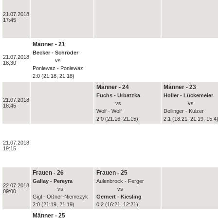
21.07.2018
17:45
Männer - 21
Becker - Schröder
21.07.2018
vs
18:30
Poniewaz - Poniewaz
2:0 (21:18, 21:18)
Männer - 24
Männer - 23
Fuchs - Urbatzka
Holler - Lückemeier
21.07.2018
vs
vs
18:45
Wolf - Wolf
Dollinger - Kulzer
2:0 (21:16, 21:15)
2:1 (18:21, 21:19, 15:4
21.07.2018
19:15
Frauen - 26
Frauen - 25
Gallay - Pereyra
Aulenbrock - Ferger
22.07.2018
vs
vs
09:00
Gigl - Oßner-Niemczyk
Gernert - Kiesling
2:0 (21:19, 21:19)
0:2 (16:21, 12:21)
Männer - 25