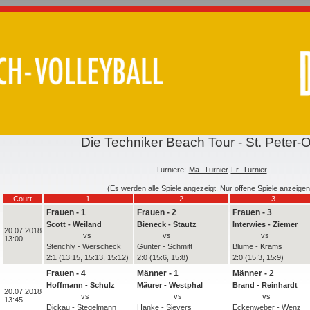
Die Techniker Beach Tour - St. Peter-
Turniere:
Mä.-Turnier
Fr.-Turnier
(Es werden alle Spiele angezeigt.
Nur offene Spiele anzeigen
Court
1
2
3
Frauen - 1
Frauen - 2
Frauen - 3
Scott - Weiland
Bieneck - Stautz
Interwies - Ziemer
20.07.2018
vs
vs
vs
13:00
Stenchly - Werscheck
Günter - Schmitt
Blume - Krams
2:1 (13:15, 15:13, 15:12)
2:0 (15:6, 15:8)
2:0 (15:3, 15:9)
Frauen - 4
Männer - 1
Männer - 2
Hoffmann - Schulz
Mäurer - Westphal
Brand - Reinhardt
20.07.2018
vs
vs
vs
13:45
Dickau - Stegelmann
Hanke - Sievers
Eckenweber - Wenz