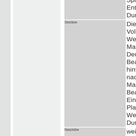
Ent
Du
Setzliste
Die
Vol
Wer
Man
De
Bea
hin
nac
Ma
Bea
Ein
Pla
Wei
Du
Netzhöhe
wei