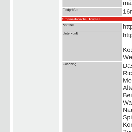
mä
Feldgröße
16
Organisatorische Hinweise
Anreise
htt
Unterkunft
htt
Kos
Wet
Coaching
Das
Ric
Mei
Alt
Be
War
Na
Spi
Kon
Zuw