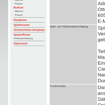
Adr
- Frauen
Borkum
Ott
- Männer
605
- Frauen
E-M
Ranglisten
Spielersuche
Spiel- und Teilnahmeberechtigung
Spi
Schiedsrichter-lehrgänge
Ver
Spieler/Portal
geb
Onlineanmeldung
Impressum
Tei
Man
Ein
Car
Nac
Du
Turniermodus
Das
ans
Sät
Spi