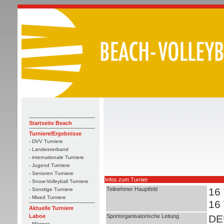
Startseite Beach
Turniere/Ergebnisse
- DVV Turniere
- Landesverband
- internationale Turniere
- Jugend Turniere
- Senioren Turniere
Infos zum Turnier
- Snow-Volleyball Turniere
Teilnehmer Hauptfeld
16
- Sonstige Turniere
- Mixed Turniere
16
Aktuelle Turniere
Sportorganisatorische Leitung
DE
Laboe
- Männer