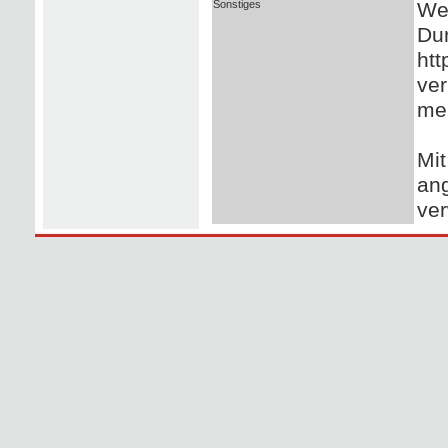
Sonstiges
Wei
Du
htt
ver
mei
Mit
ang
ver