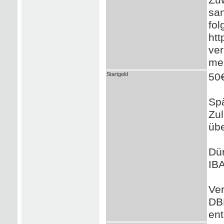
san
fol
htt
ver
mei
Startgeld
50€
Spä
Zul
üb
Dü
IB
Ve
DB
ent