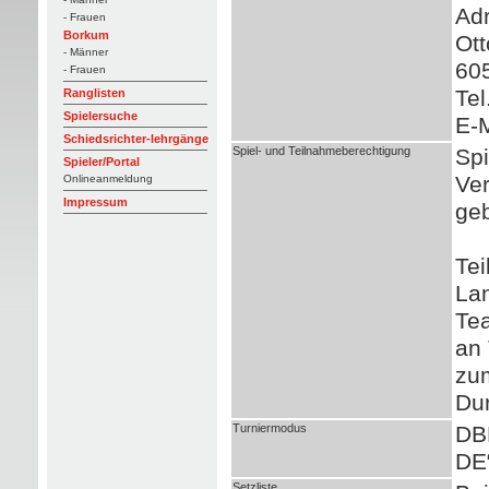
Adr
- Frauen
Borkum
Ott
- Männer
605
- Frauen
Tel
Ranglisten
Spielersuche
E-M
Schiedsrichter-lehrgänge
Spiel- und Teilnahmeberechtigung
Spi
Spieler/Portal
Ver
Onlineanmeldung
Impressum
geb
Tei
Lan
Tea
an 
zum
Du
Turniermodus
DB
DE
Setzliste