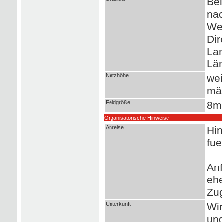
Bei
nac
Wer
Dir
La
Län
Netzhöhe
wei
mä
Feldgröße
8m
Organisatorische Hinweise
Anreise
Hin
fue
Anf
ehe
Zu
Unterkunft
Wir
un