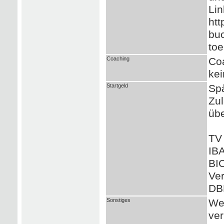
Lin
htt
buc
toe
Coaching
Coa
kei
Startgeld
Spä
Zul
üb
TV 
IB
BI
Ve
DB
Sonstiges
Wei
ver