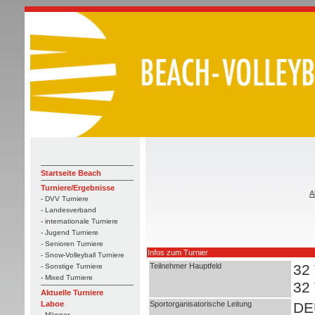
Startseite Beach
Turniere/Ergebnisse
A
- DVV Turniere
- Landesverband
- internationale Turniere
- Jugend Turniere
- Senioren Turniere
Infos zum Turnier
- Snow-Volleyball Turniere
Teilnehmer Hauptfeld
32
- Sonstige Turniere
- Mixed Turniere
32
Aktuelle Turniere
Sportorganisatorische Leitung
DE
Laboe
- Männer