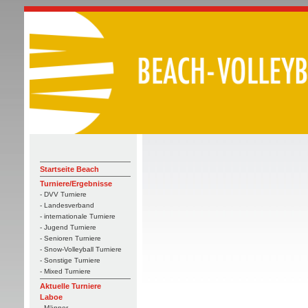
Startseite Beach
Turniere/Ergebnisse
- DVV Turniere
- Landesverband
- internationale Turniere
- Jugend Turniere
- Senioren Turniere
- Snow-Volleyball Turniere
- Sonstige Turniere
- Mixed Turniere
Aktuelle Turniere
Laboe
- Männer