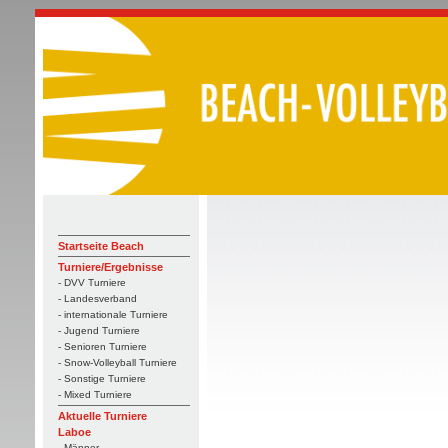
Startseite Beach
Turniere/Ergebnisse
- DVV Turniere
- Landesverband
- internationale Turniere
- Jugend Turniere
- Senioren Turniere
- Snow-Volleyball Turniere
- Sonstige Turniere
- Mixed Turniere
Aktuelle Turniere
Laboe
- Männer