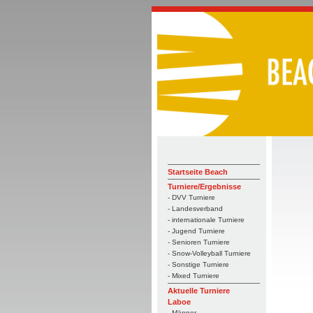
Startseite Beach
Turniere/Ergebnisse
- DVV Turniere
- Landesverband
- internationale Turniere
- Jugend Turniere
- Senioren Turniere
- Snow-Volleyball Turniere
- Sonstige Turniere
- Mixed Turniere
Aktuelle Turniere
Laboe
- Männer