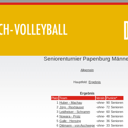
Seniorenturnier Papenburg Männe
Allgemein
Hauptfeld:
Ergebnis
Ergebnis
Platz
Team
Verein
Punkte*
1
Huber - Machau
-ohne-
90
Senioren
2
Jörg - Rexhäuser
-ohne-
72
Senioren
3
Leidheiser - Schramm
-ohne-
60
Senioren
4
Nowara - Prütz
-ohne-
48
Senioren
5
Galle - Hensing
-ohne-
36
Senioren
6
Dittmann - von Aschwege
-ohne-
33
Senioren