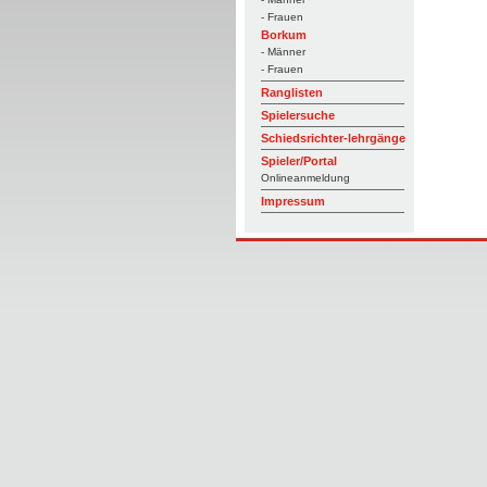
- Frauen
Borkum
- Männer
- Frauen
Ranglisten
Spielersuche
Schiedsrichter-lehrgänge
Spieler/Portal
Onlineanmeldung
Impressum