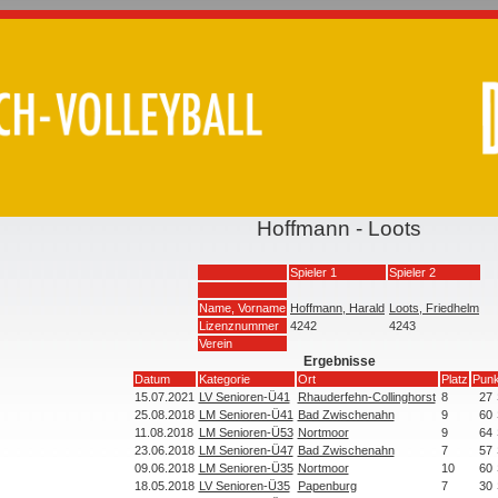
Hoffmann - Loots
Spieler 1
Spieler 2
Name, Vorname
Hoffmann, Harald
Loots, Friedhelm
Lizenznummer
4242
4243
Verein
Ergebnisse
Datum
Kategorie
Ort
Platz
Punk
15.07.2021
LV Senioren-Ü41
Rhauderfehn-Collinghorst
8
27
25.08.2018
LM Senioren-Ü41
Bad Zwischenahn
9
60
11.08.2018
LM Senioren-Ü53
Nortmoor
9
64
23.06.2018
LM Senioren-Ü47
Bad Zwischenahn
7
57
09.06.2018
LM Senioren-Ü35
Nortmoor
10
60
18.05.2018
LV Senioren-Ü35
Papenburg
7
30