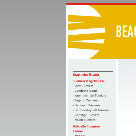
Startseite Beach
Turniere/Ergebnisse
- DVV Turniere
- Landesverband
- internationale Turniere
- Jugend Turniere
- Senioren Turniere
- Snow-Volleyball Turniere
- Sonstige Turniere
- Mixed Turniere
Aktuelle Turniere
Laboe
- Männer