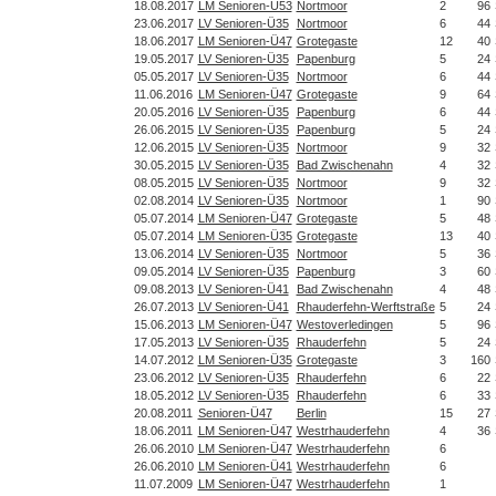
18.08.2017
LM Senioren-Ü53
Nortmoor
2
96
23.06.2017
LV Senioren-Ü35
Nortmoor
6
44
18.06.2017
LM Senioren-Ü47
Grotegaste
12
40
19.05.2017
LV Senioren-Ü35
Papenburg
5
24
05.05.2017
LV Senioren-Ü35
Nortmoor
6
44
11.06.2016
LM Senioren-Ü47
Grotegaste
9
64
20.05.2016
LV Senioren-Ü35
Papenburg
6
44
26.06.2015
LV Senioren-Ü35
Papenburg
5
24
12.06.2015
LV Senioren-Ü35
Nortmoor
9
32
30.05.2015
LV Senioren-Ü35
Bad Zwischenahn
4
32
08.05.2015
LV Senioren-Ü35
Nortmoor
9
32
02.08.2014
LV Senioren-Ü35
Nortmoor
1
90
05.07.2014
LM Senioren-Ü47
Grotegaste
5
48
05.07.2014
LM Senioren-Ü35
Grotegaste
13
40
13.06.2014
LV Senioren-Ü35
Nortmoor
5
36
09.05.2014
LV Senioren-Ü35
Papenburg
3
60
09.08.2013
LV Senioren-Ü41
Bad Zwischenahn
4
48
26.07.2013
LV Senioren-Ü41
Rhauderfehn-Werftstraße
5
24
15.06.2013
LM Senioren-Ü47
Westoverledingen
5
96
17.05.2013
LV Senioren-Ü35
Rhauderfehn
5
24
14.07.2012
LM Senioren-Ü35
Grotegaste
3
160
23.06.2012
LV Senioren-Ü35
Rhauderfehn
6
22
18.05.2012
LV Senioren-Ü35
Rhauderfehn
6
33
20.08.2011
Senioren-Ü47
Berlin
15
27
18.06.2011
LM Senioren-Ü47
Westrhauderfehn
4
36
26.06.2010
LM Senioren-Ü47
Westrhauderfehn
6
26.06.2010
LM Senioren-Ü41
Westrhauderfehn
6
11.07.2009
LM Senioren-Ü47
Westrhauderfehn
1