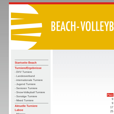
Startseite Beach
Turniere/Ergebnisse
- DVV Turniere
- Landesverband
- internationale Turniere
- Jugend Turniere
- Senioren Turniere
- Snow-Volleyball Turniere
Platz
- Sonstige Turniere
9
- Mixed Turniere
9
Aktuelle Turniere
17
Laboe
25
- Männer