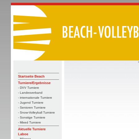
Startseite Beach
Turniere/Ergebnisse
- DVV Turniere
- Landesverband
- internationale Turniere
- Jugend Turniere
- Senioren Turniere
- Snow-Volleyball Turniere
- Sonstige Turniere
- Mixed Turniere
Aktuelle Turniere
Laboe
- Männer