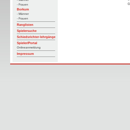
0
- Frauen
Borkum
- Männer
- Frauen
Ranglisten
Spielersuche
Schiedsrichter-lehrgänge
Spieler/Portal
Onlineanmeldung
Impressum