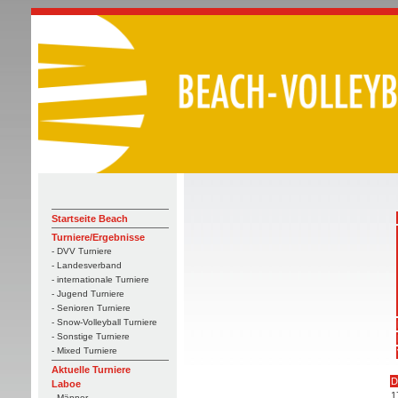
Startseite Beach
Turniere/Ergebnisse
- DVV Turniere
- Landesverband
- internationale Turniere
- Jugend Turniere
- Senioren Turniere
- Snow-Volleyball Turniere
- Sonstige Turniere
- Mixed Turniere
Aktuelle Turniere
D
Laboe
1
- Männer