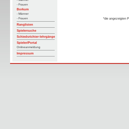
- Frauen
Borkum
- Männer
*die angezeigten P
- Frauen
Ranglisten
Spielersuche
Schiedsrichter-lehrgänge
Spieler/Portal
Onlineanmeldung
Impressum