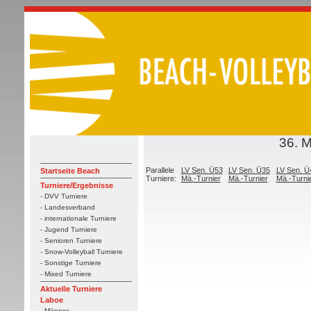
36. 
Parallele
LV Sen. Ü53
LV Sen. Ü35
LV Sen. Ü
Startseite Beach
Turniere:
Mä.-Turnier
Mä.-Turnier
Mä.-Turni
Turniere/Ergebnisse
- DVV Turniere
- Landesverband
- internationale Turniere
- Jugend Turniere
- Senioren Turniere
- Snow-Volleyball Turniere
- Sonstige Turniere
- Mixed Turniere
Aktuelle Turniere
Laboe
- Männer