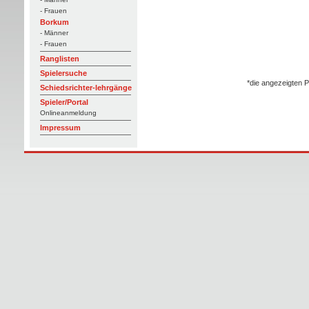
- Frauen
Borkum
- Männer
- Frauen
Ranglisten
Spielersuche
*die angezeigten P
Schiedsrichter-lehrgänge
Spieler/Portal
Onlineanmeldung
Impressum