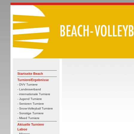
Startseite Beach
Turniere/Ergebnisse
- DVV Turniere
- Landesverband
- internationale Turniere
- Jugend Turniere
- Senioren Turniere
- Snow-Volleyball Turniere
- Sonstige Turniere
- Mixed Turniere
Aktuelle Turniere
Laboe
- Männer