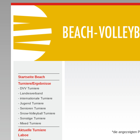
Startseite Beach
Turniere/Ergebnisse
- DVV Turniere
- Landesverband
- internationale Turniere
- Jugend Turniere
- Senioren Turniere
- Snow-Volleyball Turniere
- Sonstige Turniere
- Mixed Turniere
Aktuelle Turniere
*die angezeigten P
Laboe
- Männer