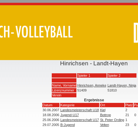
Hinrichsen - Landt-Hayen
Spieler 1
Spieler 2
Name, Vorname
Hinrichsen, Anneke
Landt-Hayen, Ninja
Lizenznummer
51409
51810
Verein
Ergebnisse
Datum
Kategorie
Ort
Platz
Pu
30.06.2007
Landesmeisterschaft U18
Kiel
2
18.08.2006
Jugend-U17
Bottrop
21
0
25.06.2006
Landesmeisterschaft U17
St. Peter Ording
1
29.07.2005
B-Jugend
Velten
23
0