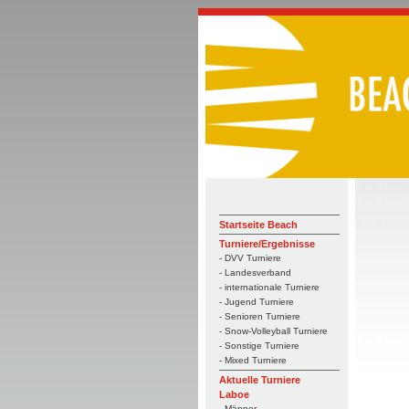
Startseite Beach
Turniere/Ergebnisse
- DVV Turniere
- Landesverband
- internationale Turniere
- Jugend Turniere
- Senioren Turniere
- Snow-Volleyball Turniere
- Sonstige Turniere
- Mixed Turniere
Aktuelle Turniere
Laboe
- Männer