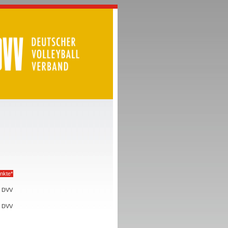
nkte*
DVV
DVV