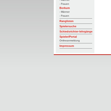
- Frauen
Borkum
- Männer
- Frauen
Ranglisten
Spielersuche
Schiedsrichter-lehrgänge
Spieler/Portal
Onlineanmeldung
Impressum