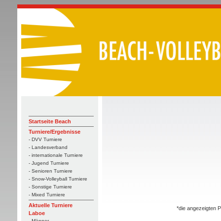
Startseite Beach
Turniere/Ergebnisse
- DVV Turniere
- Landesverband
- internationale Turniere
- Jugend Turniere
- Senioren Turniere
- Snow-Volleyball Turniere
- Sonstige Turniere
- Mixed Turniere
Aktuelle Turniere
*die angezeigten P
Laboe
- Männer