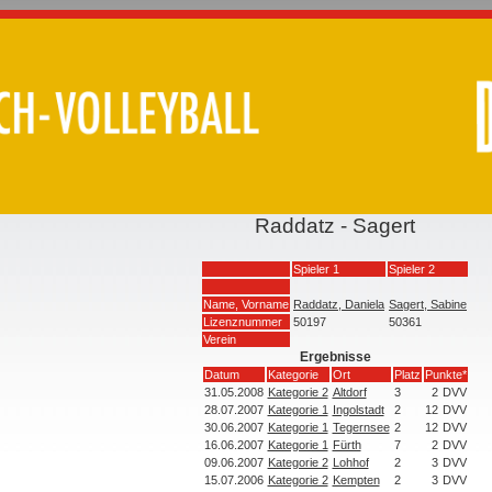
Raddatz - Sagert
Spieler 1
Spieler 2
Name, Vorname
Raddatz, Daniela
Sagert, Sabine
Lizenznummer
50197
50361
Verein
Ergebnisse
Datum
Kategorie
Ort
Platz
Punkte*
31.05.2008
Kategorie 2
Altdorf
3
2
DVV
28.07.2007
Kategorie 1
Ingolstadt
2
12
DVV
30.06.2007
Kategorie 1
Tegernsee
2
12
DVV
16.06.2007
Kategorie 1
Fürth
7
2
DVV
09.06.2007
Kategorie 2
Lohhof
2
3
DVV
15.07.2006
Kategorie 2
Kempten
2
3
DVV