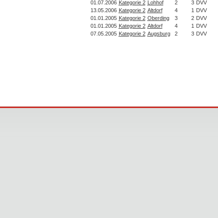
01.07.2006
Kategorie 2
Lohhof
2
3
DVV
13.05.2006
Kategorie 2
Altdorf
4
1
DVV
01.01.2005
Kategorie 2
Oberding
3
2
DVV
01.01.2005
Kategorie 2
Altdorf
4
1
DVV
07.05.2005
Kategorie 2
Augsburg
2
3
DVV