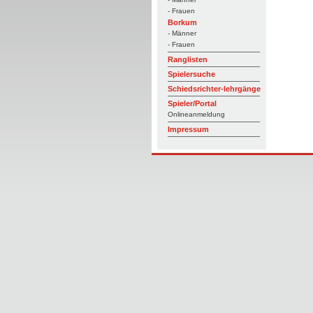
- Frauen
Borkum
- Männer
- Frauen
Ranglisten
Spielersuche
Schiedsrichter-lehrgänge
Spieler/Portal
Onlineanmeldung
Impressum