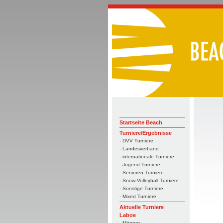
Startseite Beach
Turniere/Ergebnisse
- DVV Turniere
- Landesverband
- internationale Turniere
- Jugend Turniere
- Senioren Turniere
- Snow-Volleyball Turniere
- Sonstige Turniere
- Mixed Turniere
Aktuelle Turniere
Laboe
- Männer