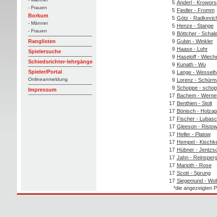
5
Anderl - Krowor
- Frauen
5
Fiedler - Fromm
Borkum
5
Götz - Radkevic
- Männer
5
Henze - Stange
- Frauen
9
Böttcher - Schal
9
Gubin - Winkler
Ranglisten
9
Haase - Lohr
Spielersuche
9
Haseloff - Wieche
Schiedsrichter-lehrgänge
9
Kunath - Wu
Spieler/Portal
9
Lange - Wesselhö
Onlineanmeldung
9
Lorenz - Schürm
9
Schoppe - scho
Impressum
17
Bachem - Werne
17
Benthien - Stolt
17
Bönisch - Holzap
17
Fischer - Lubas
17
Gleeson - Risto
17
Heller - Platow
17
Hempel - Kischk
17
Hübner - Jentzs
17
Jahn - Reinsper
17
Marioth - Rose
17
Scott - Sprung
17
Siegemund - Wol
*die angezeigten P