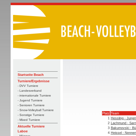
Startseite Beach
Turniere/Ergebnisse
- DVV Turniere
- Landesverband
- internationale Turniere
- Jugend Turniere
- Senioren Turniere
- Snow-Volleyball Turniere
Platz
Team
- Sonstige Turniere
1
Hessling - Jung
- Mixed Turniere
2
Lachmund - Sarn
Aktuelle Turniere
3
Bakumovski - Bü
Laboe
4
Heissel - Nenne
- Männer