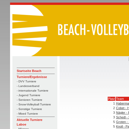
Startseite Beach
Turniere/Ergebnisse
- DVV Turniere
- Landesverband
- internationale Turniere
- Jugend Turniere
Platz
Team
- Senioren Turniere
1
Habermaa
- Snow-Volleyball Turniere
2
Cobet - 
- Sonstige Turniere
3
Nägler - 
- Mixed Turniere
3
Schedl -
Aktuelle Turniere
5
Groten - 
Laboe
5
Knoll - P
- Männer