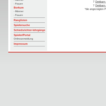
7
Dettbarn 
- Frauen
7
Dettbarn
Borkum
*die angezeigten P
- Männer
- Frauen
Ranglisten
Spielersuche
Schiedsrichter-lehrgänge
Spieler/Portal
Onlineanmeldung
Impressum