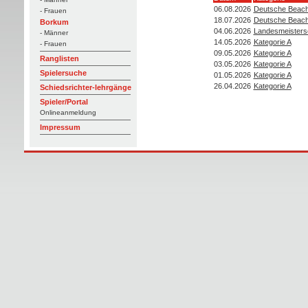
06.08.2026
Deutsche Beach-
- Frauen
18.07.2026
Deutsche Beach-
Borkum
04.06.2026
Landesmeisters
- Männer
14.05.2026
Kategorie A
- Frauen
09.05.2026
Kategorie A
Ranglisten
03.05.2026
Kategorie A
Spielersuche
01.05.2026
Kategorie A
26.04.2026
Kategorie A
Schiedsrichter-lehrgänge
Spieler/Portal
Onlineanmeldung
Impressum