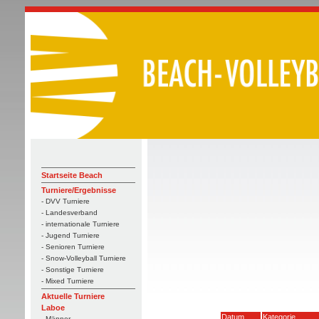
Startseite Beach
Turniere/Ergebnisse
- DVV Turniere
- Landesverband
- internationale Turniere
- Jugend Turniere
- Senioren Turniere
- Snow-Volleyball Turniere
- Sonstige Turniere
- Mixed Turniere
Aktuelle Turniere
Laboe
Datum
Kategorie
- Männer