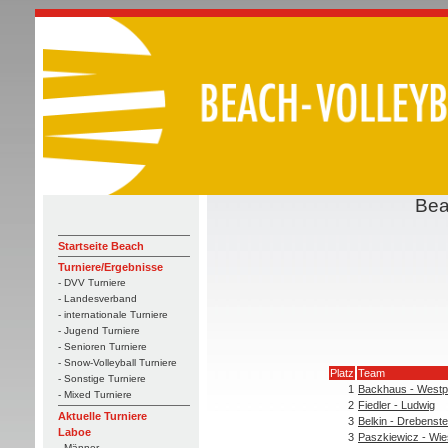
Bea
Startseite Beach
Turniere/Ergebnisse
- DVV Turniere
- Landesverband
- internationale Turniere
- Jugend Turniere
- Senioren Turniere
- Snow-Volleyball Turniere
Platz
Team
- Sonstige Turniere
1
Backhaus - Westp
- Mixed Turniere
2
Fiedler - Ludwig
Aktuelle Turniere
3
Belkin - Drebenste
Laboe
3
Paszkiewicz - Wi
- Männer