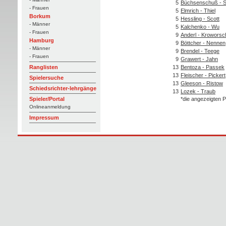
5
Büchsenschuß - S
- Frauen
5
Elmrich - Thiel
Borkum
5
Hessling - Scott
- Männer
5
Kalchenko - Wu
- Frauen
9
Anderl - Kroworsc
Hamburg
9
Böttcher - Nennen
- Männer
9
Brendel - Teege
- Frauen
9
Grawert - Jahn
13
Bentoza - Passek
Ranglisten
13
Fleischer - Pickert
Spielersuche
13
Gleeson - Ristow
Schiedsrichter-lehrgänge
13
Lozek - Traub
*die angezeigten P
Spieler/Portal
Onlineanmeldung
Impressum