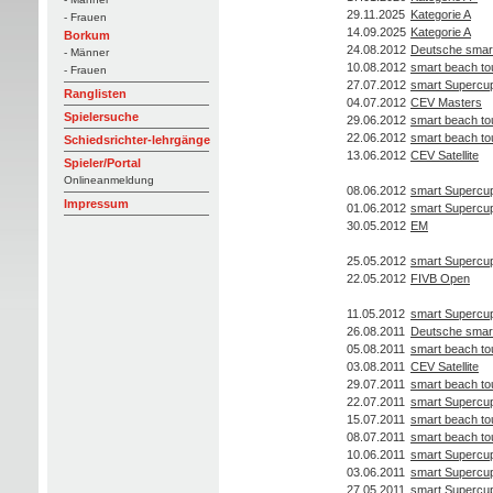
29.11.2025
Kategorie A
- Frauen
14.09.2025
Kategorie A
Borkum
24.08.2012
Deutsche smart
- Männer
10.08.2012
smart beach to
- Frauen
27.07.2012
smart Supercu
Ranglisten
04.07.2012
CEV Masters
Spielersuche
29.06.2012
smart beach to
22.06.2012
smart beach to
Schiedsrichter-lehrgänge
13.06.2012
CEV Satellite
Spieler/Portal
Onlineanmeldung
08.06.2012
smart Supercu
Impressum
01.06.2012
smart Supercu
30.05.2012
EM
25.05.2012
smart Supercu
22.05.2012
FIVB Open
11.05.2012
smart Supercu
26.08.2011
Deutsche smart
05.08.2011
smart beach to
03.08.2011
CEV Satellite
29.07.2011
smart beach to
22.07.2011
smart Supercu
15.07.2011
smart beach to
08.07.2011
smart beach to
10.06.2011
smart Supercu
03.06.2011
smart Supercu
27.05.2011
smart Supercu