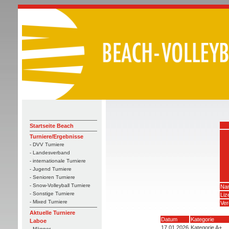
Startseite Beach
Turniere/Ergebnisse
- DVV Turniere
- Landesverband
- internationale Turniere
- Jugend Turniere
- Senioren Turniere
- Snow-Volleyball Turniere
Na
- Sonstige Turniere
Li
- Mixed Turniere
Ver
Aktuelle Turniere
Datum
Kategorie
Laboe
17.01.2026
Kategorie A+
- Männer