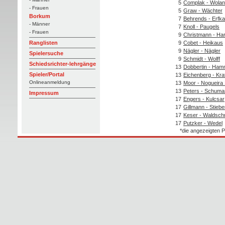
5
Complak - Wolan
- Frauen
5
Graw - Wächter
Borkum
7
Behrends - Erfk
- Männer
7
Knoll - Paugels
- Frauen
9
Christmann - Ha
9
Cobet - Heikaus
Ranglisten
9
Nägler - Nägler
Spielersuche
9
Schmidt - Wolff
Schiedsrichter-lehrgänge
13
Dobbertin - Ha
Spieler/Portal
13
Eichenberg - Kra
Onlineanmeldung
13
Moor - Nogueira
13
Peters - Schuma
Impressum
17
Engers - Kulcsar
17
Gillmann - Stiebe
17
Keser - Waldsch
17
Putzker - Wedel
*die angezeigten P