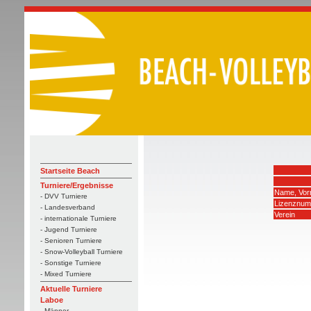
Startseite Beach
Turniere/Ergebnisse
Name, Vo
- DVV Turniere
Lizenznu
- Landesverband
Verein
- internationale Turniere
- Jugend Turniere
- Senioren Turniere
- Snow-Volleyball Turniere
- Sonstige Turniere
- Mixed Turniere
Aktuelle Turniere
Laboe
- Männer