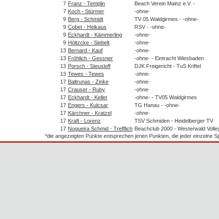
7
Franz - Templin
Beach Verein Mainz e.V. -
7
Koch - Stürmer
-ohne-
9
Berg - Schmidt
TV 05 Waldgirmes - -ohne-
9
Cobet - Heikaus
RSV - -ohne-
9
Eckhardt - Kämmerling
-ohne-
9
Höltzcke - Siebelt
-ohne-
13
Bernard - Kauf
-ohne-
13
Fröhlich - Gessner
-ohne- - Eintracht Wiesbaden
13
Porsch - Steusloff
DJK Freigericht - TuS Kriftel
13
Tewes - Tewes
-ohne-
17
Baltrunas - Zinke
-ohne-
17
Crauser - Ruby
-ohne-
17
Eckhardt - Keller
-ohne- - TV05 Waldgirmes
17
Engers - Kulcsar
TG Hanau - -ohne-
17
Kärchner - Kratzel
-ohne-
17
Kraft - Lorenz
TSV Schmiden - Heidelberger TV
17
Nogueira Schmid - Trefflich
Beachclub 2000 - Westerwald Volle
*die angezeigten Punkte entsprechen jenen Punkten, die jeder einzelne 