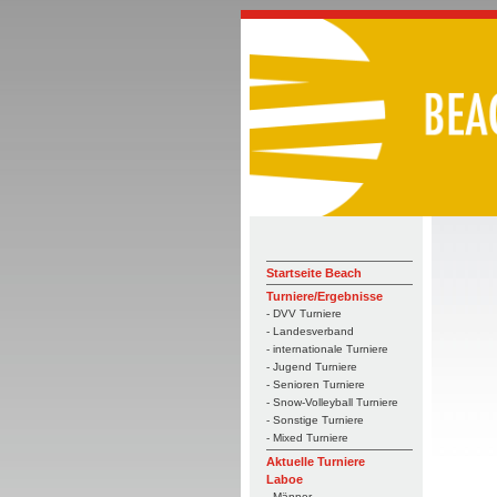
Startseite Beach
Turniere/Ergebnisse
- DVV Turniere
- Landesverband
- internationale Turniere
- Jugend Turniere
- Senioren Turniere
- Snow-Volleyball Turniere
- Sonstige Turniere
- Mixed Turniere
Aktuelle Turniere
Laboe
- Männer