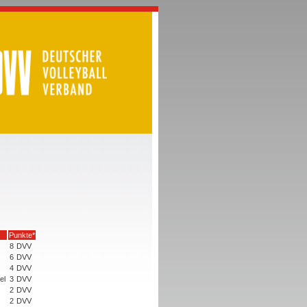
Punkte*
8
DVV
6
DVV
4
DVV
el
3
DVV
2
DVV
2
DVV