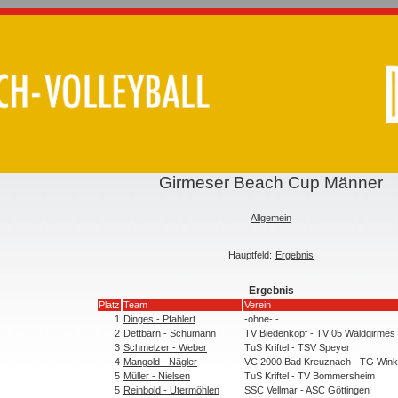
Girmeser Beach Cup Männer
Allgemein
Hauptfeld:
Ergebnis
Ergebnis
Platz
Team
Verein
1
Dinges - Pfahlert
-ohne- -
2
Dettbarn - Schumann
TV Biedenkopf - TV 05 Waldgirmes
3
Schmelzer - Weber
TuS Kriftel - TSV Speyer
4
Mangold - Nägler
VC 2000 Bad Kreuznach - TG Wink
5
Müller - Nielsen
TuS Kriftel - TV Bommersheim
5
Reinbold - Utermöhlen
SSC Vellmar - ASC Göttingen