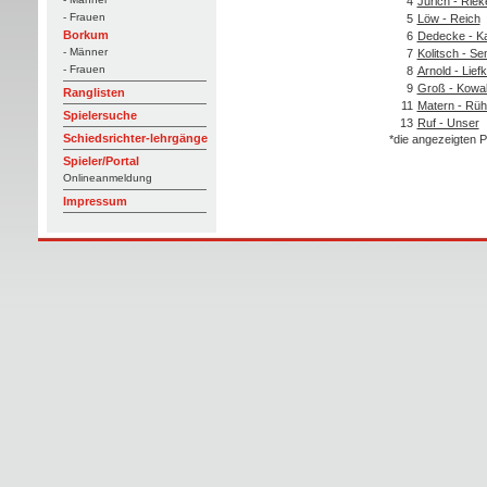
4
Jurich - Riek
- Frauen
5
Löw - Reich
Borkum
6
Dedecke - K
- Männer
7
Kolitsch - S
- Frauen
8
Arnold - Lief
9
Groß - Kowa
Ranglisten
11
Matern - Rüh
Spielersuche
13
Ruf - Unser
Schiedsrichter-lehrgänge
*die angezeigten P
Spieler/Portal
Onlineanmeldung
Impressum