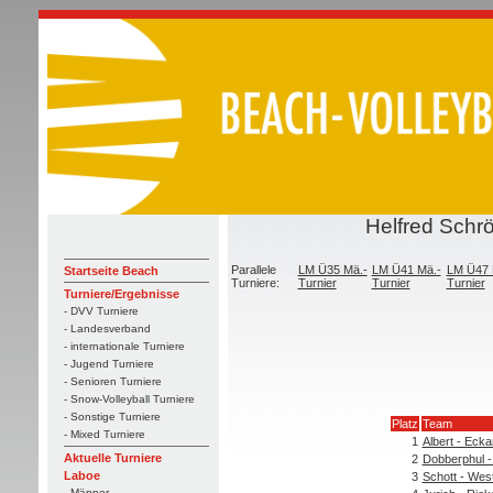
Helfred Schr
Parallele
LM Ü35 Mä.-
LM Ü41 Mä.-
LM Ü47 
Startseite Beach
Turniere:
Turnier
Turnier
Turnier
Turniere/Ergebnisse
- DVV Turniere
- Landesverband
- internationale Turniere
- Jugend Turniere
- Senioren Turniere
- Snow-Volleyball Turniere
- Sonstige Turniere
Platz
Team
- Mixed Turniere
1
Albert - Ecka
Aktuelle Turniere
2
Dobberphul -
Laboe
3
Schott - Wes
- Männer