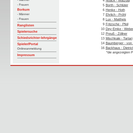
4
Noack - Watzula
- Frauen
5
Borth - Schlüter
Borkum
6
Henke - Hoth
- Männer
7
Ehrlich - Pröhl
- Frauen
8
Lux - Mattheis
9
Fritzsche - Pfeil
Ranglisten
10
Dey-Emke - Webe
Spielersuche
12
Preuß - Zöllner
Schiedsrichter-lehrgänge
13
Mischkale - Tartari
14
Baumberger - von 
Spieler/Portal
16
Backhaus - Dietric
Onlineanmeldung
*die angezeigten P
Impressum