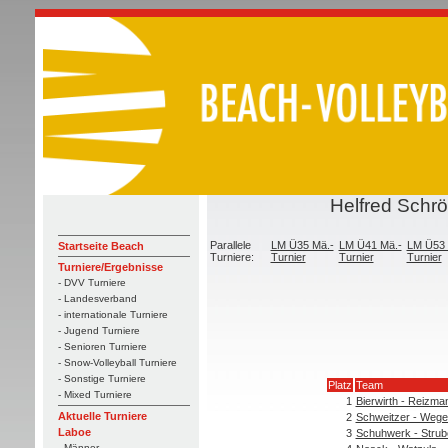
Helfred Schr
Parallele
LM Ü35 Mä.-
LM Ü41 Mä.-
LM Ü53 
Startseite Beach
Turniere:
Turnier
Turnier
Turnier
Turniere/Ergebnisse
- DVV Turniere
- Landesverband
- internationale Turniere
- Jugend Turniere
- Senioren Turniere
- Snow-Volleyball Turniere
- Sonstige Turniere
Platz
Team
- Mixed Turniere
1
Bierwirth - Reizma
Aktuelle Turniere
2
Schweitzer - Wege
Laboe
3
Schuhwerk - Strub
- Männer