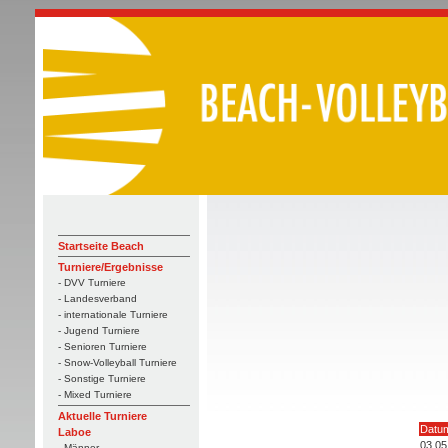
Startseite Beach
Turniere/Ergebnisse
- DVV Turniere
- Landesverband
- internationale Turniere
- Jugend Turniere
- Senioren Turniere
- Snow-Volleyball Turniere
- Sonstige Turniere
- Mixed Turniere
Aktuelle Turniere
Datu
Laboe
03.05
- Männer