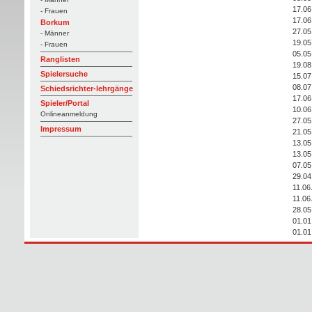
17.06
- Frauen
17.06
Borkum
27.05
- Männer
19.05
- Frauen
05.05
Ranglisten
19.08
Spielersuche
15.07
08.07
Schiedsrichter-lehrgänge
17.06
Spieler/Portal
10.06
Onlineanmeldung
27.05
Impressum
21.05
13.05
13.05
07.05
29.04
11.06
11.06
28.05
01.01
01.01