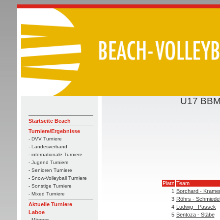
U17 BBM 
Startseite Beach
Turniere/Ergebnisse
- DVV Turniere
- Landesverband
- internationale Turniere
- Jugend Turniere
- Senioren Turniere
- Snow-Volleyball Turniere
Platz
Team
- Sonstige Turniere
1
Borchard - Krame
- Mixed Turniere
3
Röhrs - Schmiede
Aktuelle Turniere
4
Ludwig - Passek
Laboe
5
Bentoza - Stäbe
- Männer