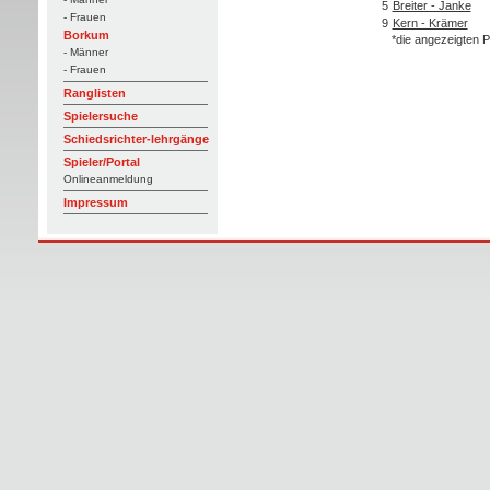
5
Breiter - Janke
- Frauen
9
Kern - Krämer
Borkum
*die angezeigten P
- Männer
- Frauen
Ranglisten
Spielersuche
Schiedsrichter-lehrgänge
Spieler/Portal
Onlineanmeldung
Impressum