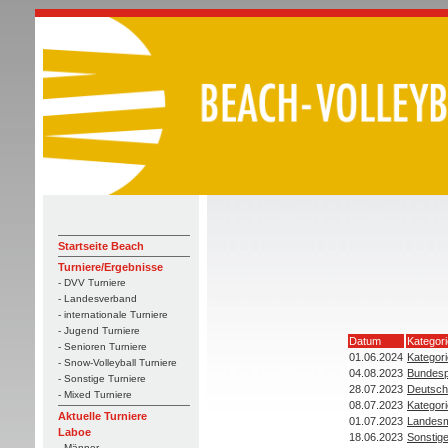
Startseite Beach
Turniere/Ergebnisse
- DVV Turniere
- Landesverband
- internationale Turniere
- Jugend Turniere
Datum
Kategori
- Senioren Turniere
01.06.2024
Kategori
- Snow-Volleyball Turniere
04.08.2023
Bundesp
- Sonstige Turniere
28.07.2023
Deutsch
- Mixed Turniere
08.07.2023
Kategori
Aktuelle Turniere
01.07.2023
Landesm
Laboe
18.06.2023
Sonstig
- Männer