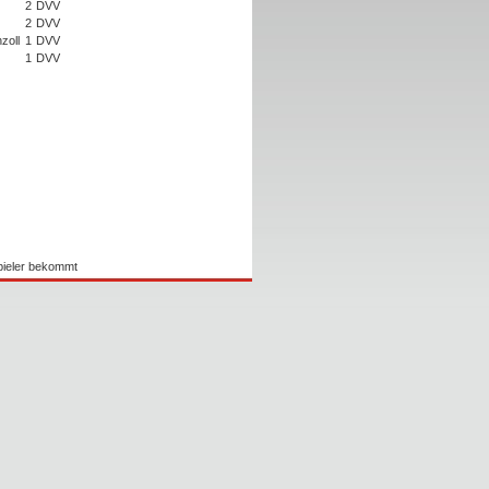
2
DVV
2
DVV
zoll
1
DVV
1
DVV
Spieler bekommt