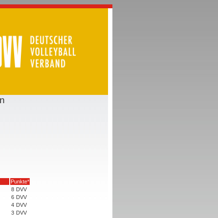
en
Punkte*
8
DVV
6
DVV
4
DVV
3
DVV