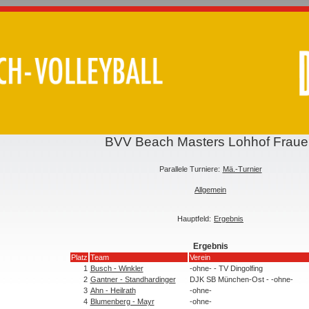
BVV Beach Masters Lohhof Frau
Parallele Turniere:
Mä.-Turnier
Allgemein
Hauptfeld:
Ergebnis
Ergebnis
Platz
Team
Verein
1
Busch - Winkler
-ohne- - TV Dingolfing
2
Gantner - Standhardinger
DJK SB München-Ost - -ohne-
3
Ahn - Heilrath
-ohne-
4
Blumenberg - Mayr
-ohne-