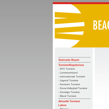
Startseite Beach
Turniere/Ergebnisse
- DVV Turniere
- Landesverband
- internationale Turniere
- Jugend Turniere
- Senioren Turniere
- Snow-Volleyball Turniere
- Sonstige Turniere
- Mixed Turniere
Aktuelle Turniere
Laboe
- Männer