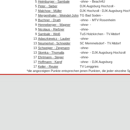
5
Heimburger - Sambale
-ohne- - Beach4U
5
Peter - Sieber
DJK Augsburg Hochzoll -
7
Malchow - Müller
DJK Hochzoll - DJK Augsburg Hoch
7
Mergenthaler - Weindel-John
TG Bad Soden -
9
Buchner - Drath
-ohne- - MTV Rosenheim
9
Henneberger - Wagner
-ohne- -
9
Nicolaus - Rießner
-ohne-
9
Sambale - Weiß
TuS Holzkirchen - TV Altdorf
13
Adaszkiewicz - Lauber
-ohne-
13
Neumerkel - Schneider
SC Memmelsdorf - TV Altdorf
13
Schweiger - Ziegmann
-ohne-
13
Slomka - Thomalla
-ohne- - DJK Augsburg Hochzoll
17
Ehrtmann - Steger
-ohne-
17
Hoffmann - Karpf
-ohne- - DJK Augsburg
17
Keiler - Reuter
TV Lenggries
*die angezeigten Punkte entsprechen jenen Punkten, die jeder einzelne 