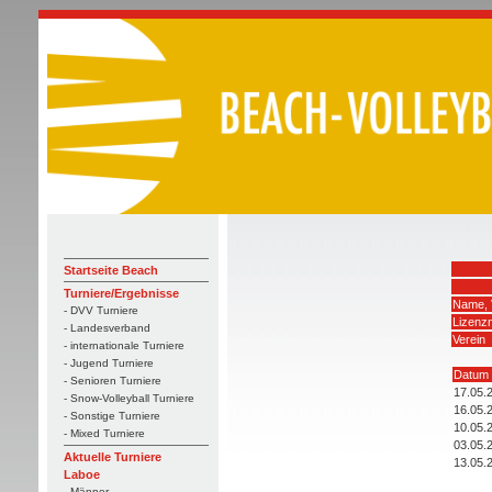
Startseite Beach
Turniere/Ergebnisse
Name, 
- DVV Turniere
Lizenz
- Landesverband
Verein
- internationale Turniere
- Jugend Turniere
Datum
- Senioren Turniere
17.05.
- Snow-Volleyball Turniere
16.05.
- Sonstige Turniere
10.05.
- Mixed Turniere
03.05.
Aktuelle Turniere
13.05.
Laboe
- Männer