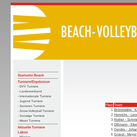
Startseite Beach
Turniere/Ergebnisse
- DVV Turniere
- Landesverband
- internationale Turniere
- Jugend Turniere
Platz
Team
- Senioren Turniere
1
Brömmeling - 
- Snow-Volleyball Turniere
2
Henrichs - Len
- Sonstige Turniere
3
Rother - Schmi
- Mixed Turniere
4
Dißmann - Eibe
Aktuelle Turniere
5
Gerdes - Joha
Laboe
6
Gravel - Meyer
- Männer