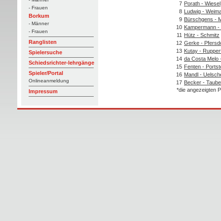
7
Porath - Wiesel
- Frauen
8
Ludwig - Weim
Borkum
9
Bürschgens - 
- Männer
10
Kampermann - 
- Frauen
11
Hütz - Schmitz
Ranglisten
12
Gerke - Pfersd
13
Kutay - Rupper
Spielersuche
14
da Costa Melo 
Schiedsrichter-lehrgänge
15
Fenten - Portst
Spieler/Portal
16
Mandl - Uelsch
Onlineanmeldung
17
Becker - Taube
*die angezeigten P
Impressum