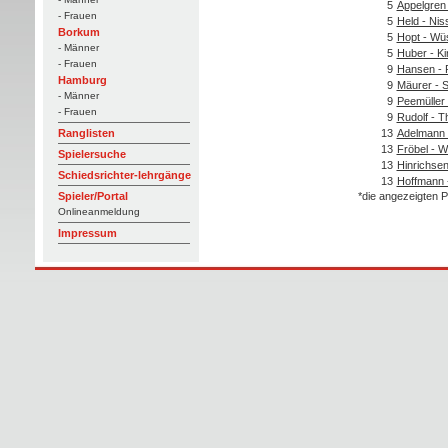
5
Appelgren 
- Frauen
5
Held - Nis
Borkum
5
Hopt - Wü
- Männer
5
Huber - Ki
- Frauen
9
Hansen - 
Hamburg
9
Mäurer - 
- Männer
9
Peemüller 
- Frauen
9
Rudolf - Th
13
Adelmann 
Ranglisten
13
Fröbel - W
Spielersuche
13
Hinrichsen
Schiedsrichter-lehrgänge
13
Hoffmann -
*die angezeigten P
Spieler/Portal
Onlineanmeldung
Impressum