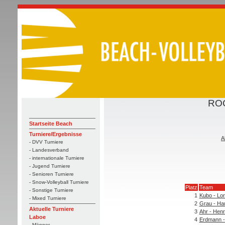
ROC
Startseite Beach
Turniere/Ergebnisse
A
- DVV Turniere
- Landesverband
- internationale Turniere
- Jugend Turniere
- Senioren Turniere
- Snow-Volleyball Turniere
Platz
Team
- Sonstige Turniere
1
Kubo - Lo
- Mixed Turniere
2
Grau - Ha
Aktuelle Turniere
3
Ahr - Henr
Laboe
4
Erdmann -
- Männer