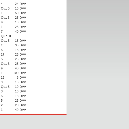
4
24
DVV
Qu.: 5
15
DVV
1
50
DVV
Qu.: 3
25
DVV
9
16
DVV
1
25
DVV
7
40
DVV
Qu.: HF
Qu.: 5
15
DVV
13
35
DVV
5
13
DVV
17
25
DVV
5
25
DVV
Qu.: 3
25
DVV
9
40
DVV
1
100
DVV
13
8
DVV
9
16
DVV
Qu.: 5
10
DVV
3
16
DVV
5
13
DVV
5
25
DVV
2
20
DVV
1
40
DVV