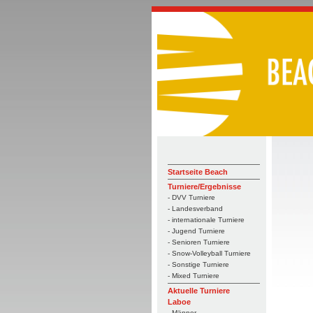
Startseite Beach
Turniere/Ergebnisse
- DVV Turniere
- Landesverband
- internationale Turniere
- Jugend Turniere
- Senioren Turniere
- Snow-Volleyball Turniere
- Sonstige Turniere
- Mixed Turniere
Aktuelle Turniere
Laboe
- Männer