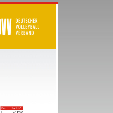
Platz
Punkte*
9
40
DVV