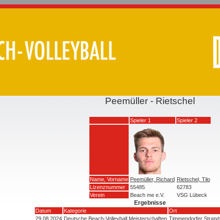
Peemüller - Rietschel
Spieler 1
Spieler 2
Name, Vorname
Peemüller, Richard
Rietschel, Tilo
Lizenznummer
55485
62783
Verein
Beach me e.V.
VSG Lübeck
Ergebnisse
Datum
Kategorie
Ort
29.08.2024
Deutsche Beach-Volleyball Meisterschaften
Timmendorfer Strand