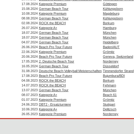
17.08.2024
Kategorie Premium
Göttingen
15.08.2024
German Beach Tour
Kühlungsborn
10.08.2024
Kategorie Premium
Magdeburg
08.08.2024
German Beach Tour
Kühlungsborn
02.08.2024
ROCK the BEACH
Borkum
26.07.2024
Kategorie A+
Hamburg
18.07.2024
German Beach Tour
München
18.07.2024
German Beach Tour
München
04.07.2024
German Beach Tour
Heidelberg
26.06.2024
Beach Pro Tour Future
Baden/AUT
22.06.2024
Kategorie Premium
Grömitz
20.06.2024
Beach Pro Tour Future
Geneva, Switzerland
17.05.2024
2. Deutsche Beach Tour
Norderney
16.05.2024
German Beach Tour
Düsseldorf
31.08.2023
Deutsche Beach-Volleyball Meisterschaften
Timmendorfer Strand
17.08.2023
Beach Pro Tour Future
Bujumbura/BDI
04.08.2023
ROCK the BEACH
Borkum
14.07.2023
ROCK the BEACH
Fehmarn
13.07.2023
German Beach Tour
München
08.07.2023
Kategorie A+
Beach 61
01.07.2023
Kategorie Premium
Grömitz
24.06.2023
DBT2 - Ersatzturniere
Stuttgart
10.06.2023
Kategorie A+
Delitzsch
26.05.2023
Kategorie Premium
Norderney