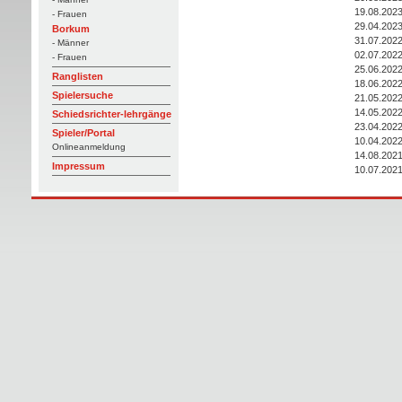
19.08.202
- Frauen
29.04.202
Borkum
31.07.202
- Männer
02.07.202
- Frauen
25.06.202
Ranglisten
18.06.202
Spielersuche
21.05.202
14.05.202
Schiedsrichter-lehrgänge
23.04.202
Spieler/Portal
10.04.202
Onlineanmeldung
14.08.202
Impressum
10.07.202