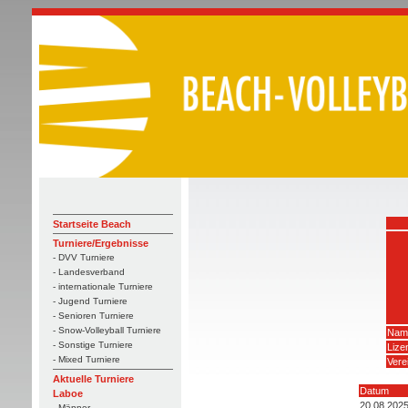
Startseite Beach
Turniere/Ergebnisse
- DVV Turniere
- Landesverband
- internationale Turniere
- Jugend Turniere
- Senioren Turniere
- Snow-Volleyball Turniere
Nam
- Sonstige Turniere
Liz
- Mixed Turniere
Vere
Aktuelle Turniere
Datum
Laboe
20.08.202
- Männer