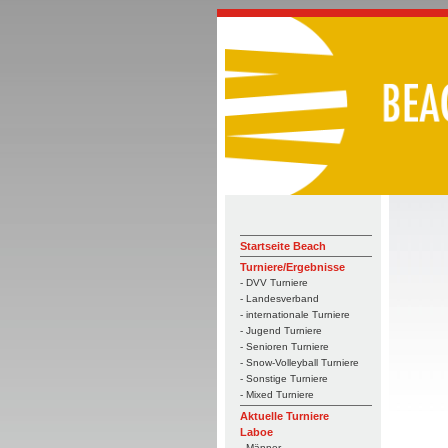
Startseite Beach
Turniere/Ergebnisse
- DVV Turniere
- Landesverband
- internationale Turniere
- Jugend Turniere
- Senioren Turniere
- Snow-Volleyball Turniere
- Sonstige Turniere
- Mixed Turniere
Aktuelle Turniere
Laboe
- Männer